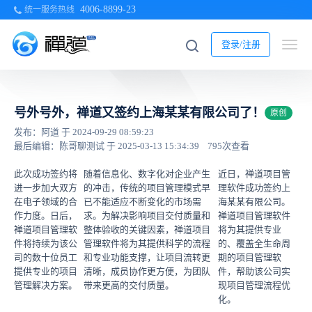
4006-8899-23
统一服务热线
登录/注册
号外号外，禅道又签约上海某某有限公司了！
原创
发布：阿道 于 2024-09-29 08:59:23
最后编辑：陈哥聊测试 于 2025-03-13 15:34:39
795次查看
此次成功签约将
随着信息化、数字化对企业产生
近日，禅道项目管
进一步加大双方
的冲击，传统的项目管理模式早
理软件成功签约上
在电子领域的合
已不能适应不断变化的市场需
海某某有限公司。
作力度。日后，
求。为解决影响项目交付质量和
禅道项目管理软件
禅道项目管理软
整体验收的关键因素，禅道项目
将为其提供专业
件将持续为该公
管理软件将为其提供科学的流程
的、覆盖全生命周
司的数十位员工
和专业功能支撑，让项目流转更
期的项目管理软
提供专业的项目
清晰，成员协作更方便，为团队
件，帮助该公司实
管理解决方案。
带来更高的交付质量。
现项目管理流程优
化。