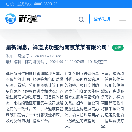
4006-8899-23
统一服务热线
登录/注册
最新消息，禅道成功签约南京某某有限公司！
原创
发布：阿道 于 2024-09-04 08:46:11
最后编辑：陈哥聊测试 于 2024-09-04 09:07:05
1015次查看
禅道所提供的项目管理解决方案，
在如今的互联网信息
日前，禅道项
不仅能够让项目经理等角色借助燃
时代，公司办公管理
目管理软件与
尽图、看板、分组视图统计等工具
的效率、项目交付的
一应用软件领
更详尽地了解项目进度和状况；还
速度与自身是否能够
域公司完成服
能让管理者通过项目、项目集的状
稳定发展有着密切的
务签约。禅道
态，来持续验证项目集与公司战略
关系。如今，该公司
项目管理软件
之间的一致性。因此，禅道项目管
更加注重构建协同办
将携手该公司
理软件提供了一个能够快速响应、
公、项目管理与自身
打造定制化项
及时反馈的项目管理平台。
业务改进的流程闭
目管理解决方
环。
案。