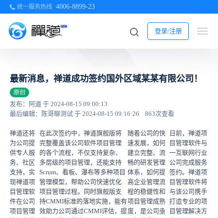
4006-8899-23
统一服务热线
登录/注册
最新消息，禅道成功签约国外区域某某有限公司！
原创
发布：阿道 于 2024-08-15 09:00:13
最后编辑：陈哥聊测试 于 2024-08-15 09:16:26
863次查看
禅道还将
在此次签约中，禅道旗舰版将
随着公司的快
日前，禅道项
为公司提
完整覆盖该公司软件项目管理
速发展，如何
目管理软件与
供专人服
的各个流程，不仅支持复杂、
建立完整、流
一互联网行业
务、社区
多层级的项目管理，还能支持
畅的研发管理
公司完成服务
支持，实
Scrum、看板、瀑布等多种项目
体系，如何提
签约。禅道项
现禅道项
管理模型，帮助公司快速优化
高企业管理流
目管理软件将
目管理软
项目管理过程。同时旗舰版支
程的稳健性和
与该公司携手
件在公司
持CMMI标准的落地实施，能有
项目管理成熟
打造专业的项
项目管理
效助力公司通过CMMI评估，提
度，是公司亟
目管理解决方