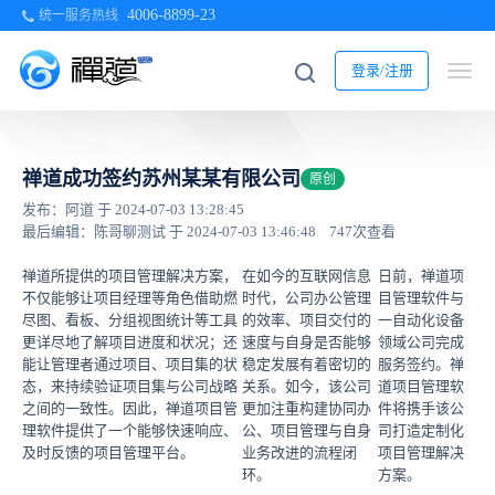
4006-8899-23
统一服务热线
登录/注册
禅道成功签约苏州某某有限公司
原创
发布：阿道 于 2024-07-03 13:28:45
最后编辑：陈哥聊测试 于 2024-07-03 13:46:48
747次查看
禅道所提供的项目管理解决方案，
在如今的互联网信息
日前，禅道项
不仅能够让项目经理等角色借助燃
时代，公司办公管理
目管理软件与
尽图、看板、分组视图统计等工具
的效率、项目交付的
一自动化设备
更详尽地了解项目进度和状况；还
速度与自身是否能够
领域公司完成
能让管理者通过项目、项目集的状
稳定发展有着密切的
服务签约。禅
态，来持续验证项目集与公司战略
关系。如今，该公司
道项目管理软
之间的一致性。因此，禅道项目管
更加注重构建协同办
件将携手该公
理软件提供了一个能够快速响应、
公、项目管理与自身
司打造定制化
及时反馈的项目管理平台。
业务改进的流程闭
项目管理解决
环。
方案。