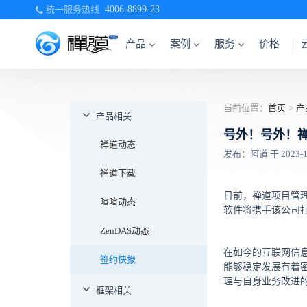
统一服务热线
4006-8899-23
产品
案例
服务
价格
当前位置：
首页
>
产
产品相关
号外！号外！
禅道动态
发布：阿道 于 2023-12-
禅道下载
日前，禅道项目管
喧喧动态
软件将携手该公司
ZenDAS动态
在如今的互联网信
签约快报
能够稳定发展有着
理与自身业务改进
框架相关