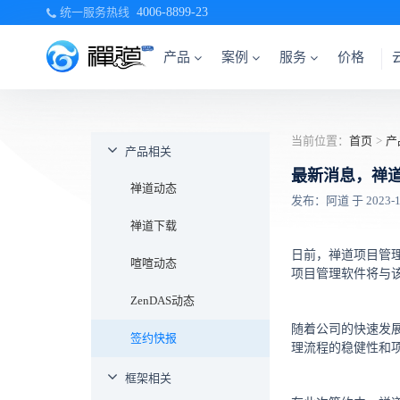
统一服务热线
4006-8899-23
产品
案例
服务
价格
当前位置：
首页
>
产
产品相关
最新消息，禅
禅道动态
发布：阿道 于 2023-12-
禅道下载
日前，禅道项目管
喧喧动态
项目管理软件将与
ZenDAS动态
随着公司的快速发
签约快报
理流程的稳健性和
框架相关