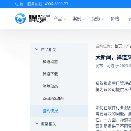
统一服务热线
4006-8899-23
产品
案例
服务
价格
当前位置：
首页
>
产
产品相关
大新闻，禅道
禅道动态
发布：阿道 于 2023-09-
禅道下载
祝贺禅道项目管理
喧喧动态
将为该公司提供从
ZenDAS动态
如何在软件行业激
签约快报
需要解决的问题。
任。一方面，禅道
框架相关
面则是提供了不同