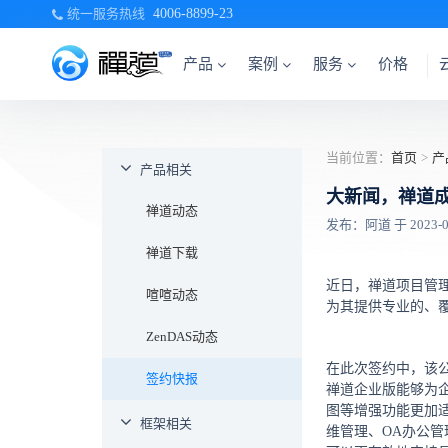
统一服务热线
4006-8899-23
产品
案例
服务
价格
当前位置：
首页
>
产
产品相关
大新闻，禅道
禅道动态
发布：阿道 于 2023-02-
禅道下载
近日，禅道项目管
喧喧动态
为其提供专业的、
ZenDAS动态
在此次签约中，该
签约快报
禅道企业版能够为
图等增强功能更加
框架相关
维管理、OA办公