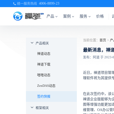
统一服务热线
4006-8899-23
产品
案例
服务
价格
当前位置：
首页
>
产
产品相关
最新消息，禅
禅道动态
发布：阿道 于 2023-01-
禅道下载
近日，禅道项目管
喧喧动态
理软件将为其提供
ZenDAS动态
在此次签约中，该
签约快报
禅道企业版能够为
图等增强功能更加
框架相关
维管理、OA办公