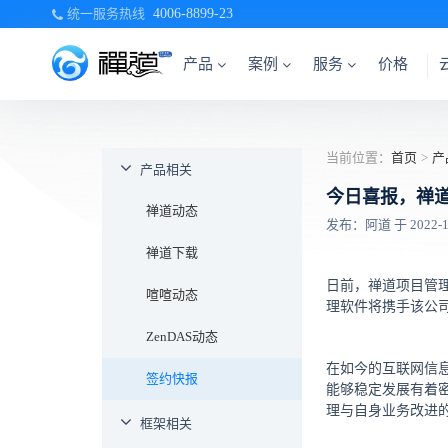
统一服务热线
4006-8899-23
产品
案例
服务
价格
当前位置：
首页
>
产
产品相关
今日喜报，禅
禅道动态
发布：阿道 于 2022-10-
禅道下载
日前，禅道项目管
喧喧动态
理软件将携手该公
ZenDAS动态
在如今的互联网信
签约快报
能够稳定发展有着
理与自身业务改进
框架相关