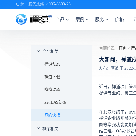
统一服务热线
4006-8899-23
产品
案例
服务
价格
当前位置：
首页
>
产
产品相关
大新闻，禅道
禅道动态
发布：阿道 于 2022-10-
禅道下载
近日，禅道项目管
喧喧动态
提供专业的、覆盖
ZenDAS动态
在此次签约中，该
签约快报
禅道企业版能够为
图等增强功能更加
框架相关
维管理、OA办公