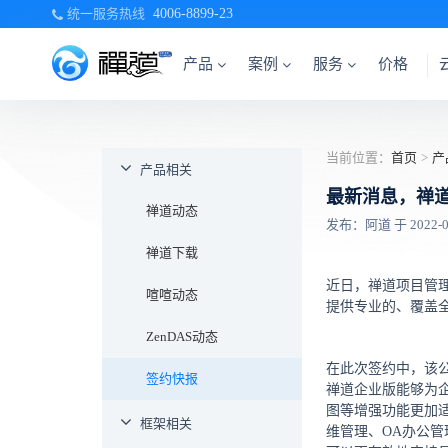
统一服务热线
4006-8899-23
产品
案例
服务
价格
当前位置：
首页
>
产
产品相关
最新消息，禅
禅道动态
发布：阿道 于 2022-07-
禅道下载
近日，禅道项目管
喧喧动态
提供专业的、覆盖
ZenDAS动态
在此次签约中，该
签约快报
禅道企业版能够为
图等增强功能更加
框架相关
维管理、OA办公