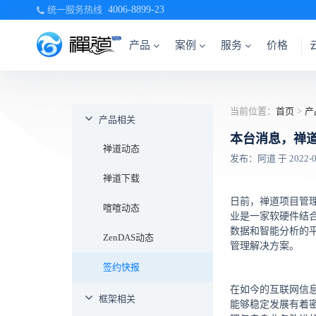
统一服务热线
4006-8899-23
产品
案例
服务
价格
当前位置：
首页
>
产
产品相关
本台消息，禅
禅道动态
发布：阿道 于 2022-07-
禅道下载
日前，禅道项目管
喧喧动态
业是一家软硬件结
数据和智能分析的
ZenDAS动态
管理解决方案。
签约快报
在如今的互联网信
框架相关
能够稳定发展有着