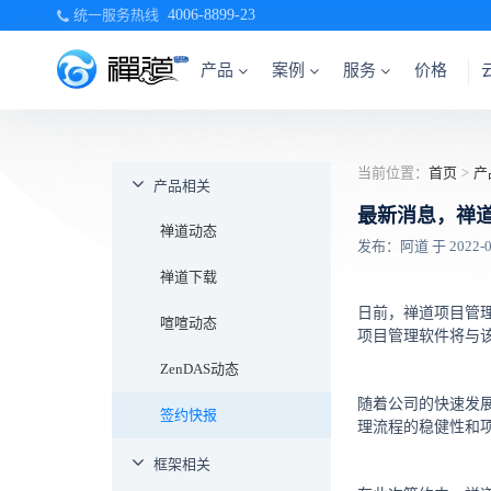
统一服务热线
4006-8899-23
产品
案例
服务
价格
当前位置：
首页
>
产
产品相关
最新消息，禅
禅道动态
发布：阿道 于 2022-05-
禅道下载
日前，禅道项目管
喧喧动态
项目管理软件将与
ZenDAS动态
随着公司的快速发
签约快报
理流程的稳健性和
框架相关