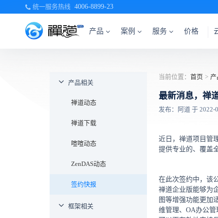
统一服务热线
4006-8899-23
产品
案例
服务
价格
当前位置：
首页
>
产
产品相关
最新消息，禅
禅道动态
发布：阿道 于 2022-04-
禅道下载
近日，禅道项目管
喧喧动态
提供专业的、覆盖
ZenDAS动态
在此次签约中，该
签约快报
禅道企业版能够为
图等增强功能更加
框架相关
维管理、OA办公