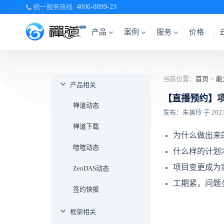
统一服务热线
4006-8899-23
产品
案例
服务
价格
当前位置：
首页
>
能
产品相关
【直播预约】项
禅道动态
发布：朱美玲 于 2023-1
禅道下载
为什么做出来
喧喧动态
什么样的计划
项目变更成为
ZenDAS动态
工期紧，问题
签约快报
框架相关