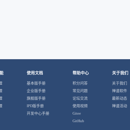
能
使用文档
帮助中心
关于我们
理
基本版手册
积分问答
关于我们
理
企业版手册
常见问题
禅道软件
理
旗舰版手册
论坛交流
最新动态
理
IPD版手册
使用视频
禅道活动
开发中心手册
Gitee
GitHub