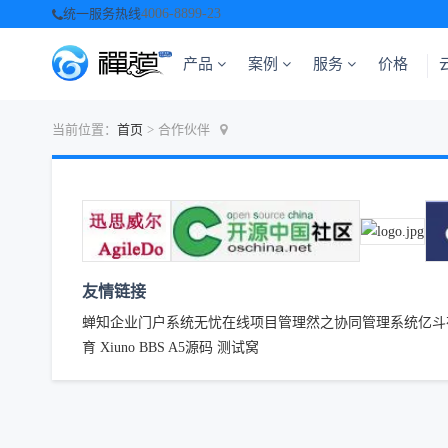
统一服务热线
4006-8899-23
产品
案例
服务
价格
当前位置：
首页
>
合作伙伴
友情链接
蝉知企业门户系统
无忧在线项目管理
然之协同管理系统
亿斗
育
Xiuno BBS
A5源码
测试窝