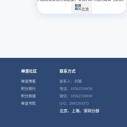
交流
禅道社区
联系方式
禅道博客
联系人：刘璐
积分排行
电话：18562550650
积分商城
微信：18562550650
禅道书院
Q Q：2845263372
北京、上海、深圳分部