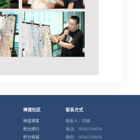
禅道社区
联系方式
禅道博客
联系人：刘璐
积分排行
电话：18562550650
积分商城
微信：18562550650