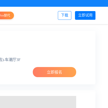
下载
立即试用
Jira替代
登录/注册
-车潮厅3F
立即报名