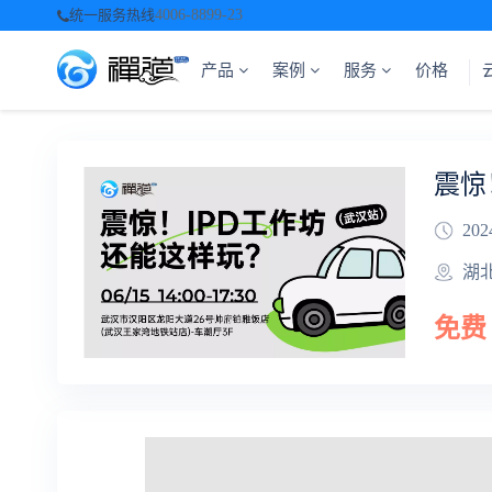
统一服务热线
4006-8899-23
产品
案例
服务
价格
震惊
202
湖
免费