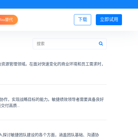
下载
立即试用
Jira替代
登录/注册
论于人力资源管理领域。在面对快速变化的商业环境和员工需求时，
效协作，实现战略目标的能力。敏捷绩效领导者需要具备良好
付高质...
入探讨敏捷团队建设的各个方面，涵盖团队基础、沟通协