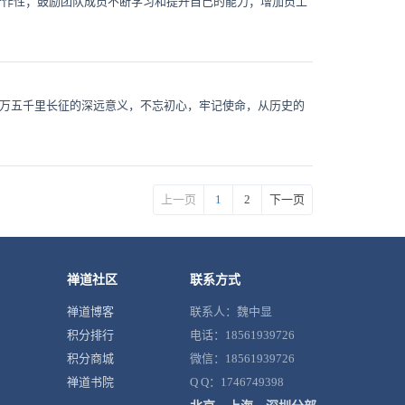
合作性；鼓励团队成员不断学习和提升自己的能力；增加员工
两万五千里长征的深远意义，不忘初心，牢记使命，从历史的
上一页
1
2
下一页
禅道社区
联系方式
禅道博客
联系人：魏中显
积分排行
电话：18561939726
积分商城
微信：18561939726
禅道书院
Q Q：1746749398