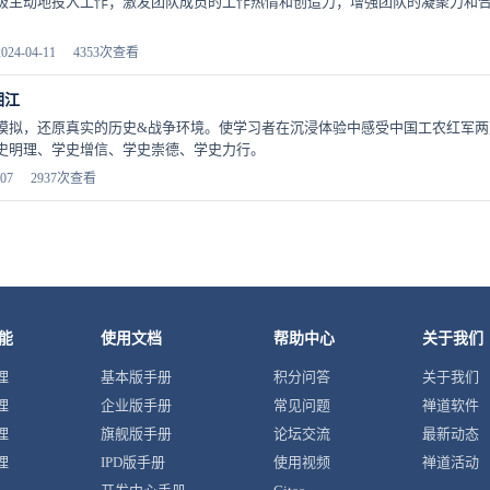
极主动地投入工作；激发团队成员的工作热情和创造力；增强团队的凝聚力和
4-04-11
4353次查看
湘江
模拟，还原真实的历史&战争环境。使学习者在沉浸体验中感受中国工农红军
史明理、学史增信、学史崇德、学史力行。
07
2937次查看
能
使用文档
帮助中心
关于我们
理
基本版手册
积分问答
关于我们
理
企业版手册
常见问题
禅道软件
理
旗舰版手册
论坛交流
最新动态
理
IPD版手册
使用视频
禅道活动