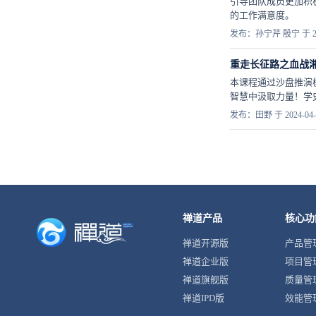
引导团队成员更加积
的工作满意度。
发布：孙宁芹 殷宁 于 202
重走长征路之血战
本课程通过沙盘推演
智慧中汲取力量！学
发布：田野 于 2024-04-
禅道产品
核心功
禅道开源版
产品管
禅道企业版
项目管
禅道旗舰版
质量管
禅道IPD版
效能管