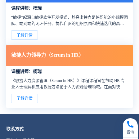
课程讲师：杨瑞
“敏捷”起源自敏捷软件开发模式，其突出特点是跨职能的小规模团
队、端到端的闭环任务、协作自驱的组织氛围和快速迭代的高质
量交付。近年来，敏捷的基本理念和技术方法被越来越多地引入
了解详情
各类企业经营管理中，成为各组织践行“以客户为中心”理念、提升
核心竞争力的必修课和基本功。
敏捷人力领导力（Scrum in HR）
课程讲师：杨瑞
《敏捷人力资源管理（Scrum in HR）》课程课程旨在帮助 HR 专
业人士理解和应用敏捷方法论于人力资源管理领域。在面对快速
变化的商业环境和员工需求时，传统的人力资源管理方法逐渐显
了解详情
示出其局限性。通过本课程，参与者将学习如何采用敏捷思维和
实践，以增强 HR 功能的适应性、创新性和效率。
联系方式
咨询