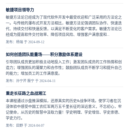
敏捷项目领导力
敏捷方法论已经成为了现代软件开发中最受欢迎和广泛采用的方法论之
一。与传统的瀑布式开发方法相比，敏捷方法论强调团队协作、快速迭
代、持续交付和快速反馈，以满足不断变化的客户需求。敏捷方法论已
经成为提高软件交付效率、降低项目风险、增强客户满意度和...
发布：杨瑞 于 2024-09-12
如何创造团队能量场——积分激励体系建设
引导团队成员更加积极主动地投入工作；激发团队成员的工作热情和创
造力；增强团队的凝聚力和合作性；鼓励团队成员不断学习和提升自己
的能力；增加员工的工作满意度。
发布：孙宁芹 殷宁 于 2024-04-11
重走长征路之血战湘江
本课程通过沙盘推演模拟，还原真实的历史&战争环境。使学习者在沉
浸体验中感受中国工农红军两万五千里长征的深远意义，不忘初心，牢
记使命，从历史的智慧中汲取力量！学史明理、学史增信、学史崇德、
学史力行。
发布：田野 于 2024-04-07