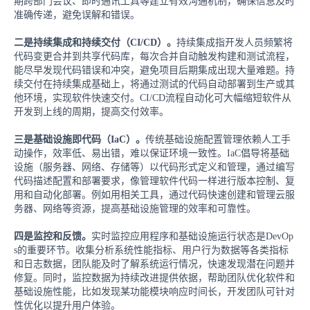
期跨部门会议、即时通讯工具等建立有效沟通机制，确保信息及时
准确传递，避免误解和错误。
二是持续集成和持续交付（CI/CD）。
持续集成指开发人员频繁将
代码变更合并到共享代码库，每次合并自动触发构建和测试流程，
能尽早发现代码错误和冲突，避免项目后期集成出现大量难题。持
续交付在持续集成基础上，将通过测试的代码自动部署到生产或其
他环境，实现软件快速交付。CI/CD流程自动化可大幅缩短软件从
开发到上线的周期，提高交付效率。
三是基础设施即代码（IaC）。
传统基础设施配置管理依赖人工手
动操作，效率低、易出错，难以保证环境一致性。IaC倡导将基础
设施（服务器、网络、存储等）以代码形式定义和管理，通过编写
代码描述配置和部署要求，像管理软件代码一样进行版本控制、复
用和自动化部署。例如用相关工具，通过代码快速创建和管理云服
务器、网络等资源，提高基础设施管理的效率和可靠性。
四是监控和反馈。
实时监控应用程序和基础设施运行状态是DevOp
s的重要环节。收集分析系统性能指标、用户行为数据等各类指标
和日志数据，团队能及时了解系统运行情况，快速发现潜在问题并
修复。同时，监控数据为持续改进提供依据，帮助团队优化软件和
基础设施性能，比如发现某功能模块响应时间长，开发团队可针对
性优化以提升用户体验。