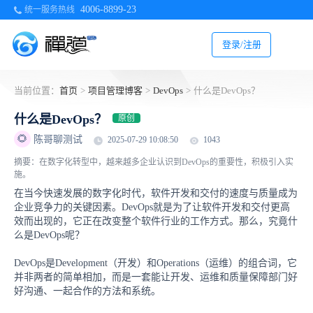
4006-8899-23
统一服务热线
登录/注册
当前位置：
首页
>
项目管理博客
>
DevOps
>
什么是DevOps？
什么是DevOps？
原创
🌻
陈哥聊测试
2025-07-29 10:08:50
1043
摘要：在数字化转型中，越来越多企业认识到DevOps的重要性，积极引入实
施。
在当今快速发展的数字化时代，软件开发和交付的速度与质量成为
企业竞争力的关键因素。DevOps就是为了让软件开发和交付更高
效而出现的，它正在改变整个软件行业的工作方式。那么，究竟什
么是DevOps呢？
DevOps是Development（开发）和Operations（运维）的组合词，它
并非两者的简单相加，而是一套能让开发、运维和质量保障部门好
好沟通、一起合作的方法和系统。