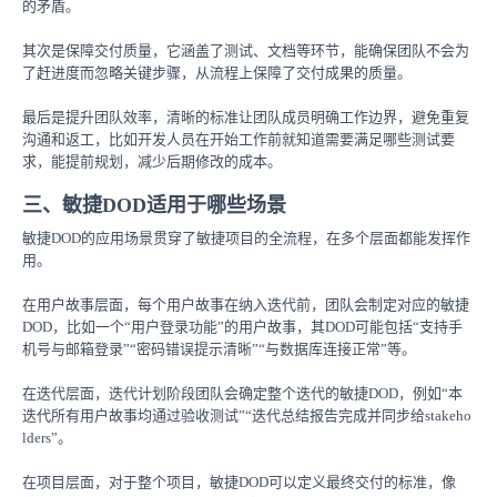
的矛盾。
其次是保障交付质量，它涵盖了测试、文档等环节，能确保团队不会为
了赶进度而忽略关键步骤，从流程上保障了交付成果的质量。
最后是提升团队效率，清晰的标准让团队成员明确工作边界，避免重复
沟通和返工，比如开发人员在开始工作前就知道需要满足哪些测试要
求，能提前规划，减少后期修改的成本。
三、敏捷DOD适用于哪些场景
敏捷DOD的应用场景贯穿了敏捷项目的全流程，在多个层面都能发挥作
用。
在用户故事层面，每个用户故事在纳入迭代前，团队会制定对应的敏捷
DOD，比如一个“用户登录功能”的用户故事，其DOD可能包括“支持手
机号与邮箱登录”“密码错误提示清晰”“与数据库连接正常”等。
在迭代层面，迭代计划阶段团队会确定整个迭代的敏捷DOD，例如“本
迭代所有用户故事均通过验收测试”“迭代总结报告完成并同步给stakeho
lders”。
在项目层面，对于整个项目，敏捷DOD可以定义最终交付的标准，像