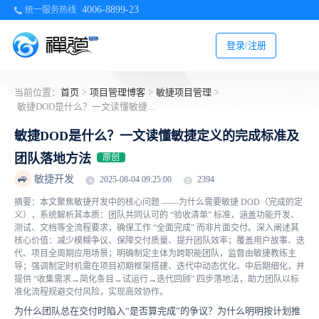
4006-8899-23
统一服务热线
登录/注册
当前位置：
首页
>
项目管理博客
>
敏捷项目管理
>
敏捷DOD是什么？一文读懂敏捷定义的完成标准及团队落地方法
敏捷DOD是什么？一文读懂敏捷定义的完成标准及
团队落地方法
原创
🚙
敏捷开发
2025-08-04 09:25:00
2394
摘要：本文聚焦敏捷开发中的核心问题 ——为什么需要敏捷 DOD（完成的定
义），系统解析其本质：团队共同认可的 “验收清单” 标准，涵盖功能开发、
测试、文档等全流程要求，确保工作 “全面完成” 而非片面交付。深入阐述其
核心价值：减少模糊争议、保障交付质量、提升团队效率；覆盖用户故事、迭
代、项目全周期应用场景；明确制定主体为跨职能团队，监督由敏捷教练主
导；强调制定时机需在项目初期框架搭建、迭代中动态优化、中后期细化，并
提供 “收集需求→简化条目→试运行→迭代回顾” 四步落地法，助力团队以标
准化流程规避交付风险，实现高效协作。
为什么团队总在交付时陷入“是否算完成”的争议？为什么明明按计划推