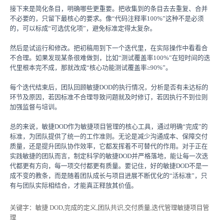
接下来是简化条目，明确哪些更重要。把收集到的条目去去重复、合并
不必要的，只留下最核心的要求。像“代码注释率100%”这种不是必须
的，可以标成“可选优化项”，避免标准定得太复杂。
然后是试运行和修改。把初稿用到下一个迭代里，在实际操作中看看合
不合理。如果发现某条很难做到，比如“测试覆盖率100%”在短时间的迭
代里根本完不成，那就改成“核心功能测试覆盖率≥90%”。
每个迭代结束后，团队回顾敏捷DOD的执行情况，分析是否有未达标的
环节及原因，若因标准不合理导致问题就及时修订，若因执行不到位则
加强监督与培训。
总的来说，敏捷DOD作为敏捷项目管理的核心工具，通过明确“完成”的
标准，为团队提供了统一的工作准则。无论是减少沟通成本、保障交付
质量，还是提升团队协作效率，它都发挥着不可替代的作用。对于正在
实践敏捷的团队而言，制定科学的敏捷DOD并严格落地，能让每一次迭
代都更有方向，每一项交付都更有质量。要记住，好的敏捷DOD不是一
成不变的教条，而是随着团队成长与项目进展不断优化的“活标准”，只
有与团队实际相结合，才能真正释放其价值。
关键字
：敏捷 DOD,完成的定义,团队共识,交付质量,迭代管理敏捷项目管
理