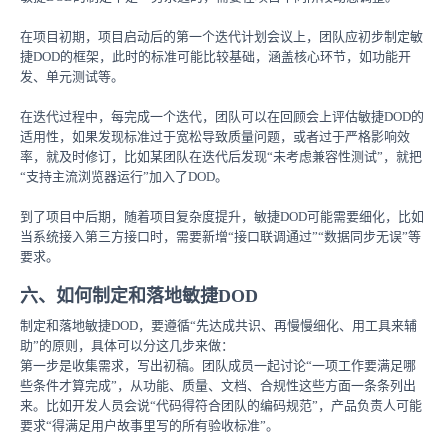
在项目初期，项目启动后的第一个迭代计划会议上，团队应初步制定敏
捷DOD的框架，此时的标准可能比较基础，涵盖核心环节，如功能开
发、单元测试等。
在迭代过程中，每完成一个迭代，团队可以在回顾会上评估敏捷DOD的
适用性，如果发现标准过于宽松导致质量问题，或者过于严格影响效
率，就及时修订，比如某团队在迭代后发现“未考虑兼容性测试”，就把
“支持主流浏览器运行”加入了DOD。
到了项目中后期，随着项目复杂度提升，敏捷DOD可能需要细化，比如
当系统接入第三方接口时，需要新增“接口联调通过”“数据同步无误”等
要求。
六、如何制定和落地敏捷DOD
制定和落地敏捷DOD，要遵循“先达成共识、再慢慢细化、用工具来辅
助”的原则，具体可以分这几步来做：
第一步是收集需求，写出初稿。团队成员一起讨论“一项工作要满足哪
些条件才算完成”，从功能、质量、文档、合规性这些方面一条条列出
来。比如开发人员会说“代码得符合团队的编码规范”，产品负责人可能
要求“得满足用户故事里写的所有验收标准”。