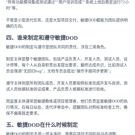
“所有功能模块集成测试通过”“用户培训完成”“系统上线后稳定运行72小
时”等。
不管是小型迭代任务，还是大型项目交付，敏捷DOD都能为团队提供明
确的方向。
四、谁来制定和遵守敏捷DOD
敏捷DOD的制定与遵守是团队共同的责任，涉及三类角色。
制定主体是整个敏捷团队，包括产品负责人、开发人员、测试人员、设
计师等，每个人从自身职责出发提出要求，最终达成共识，比如测试人
员会强调“无回归bug”，文档专员会提出“操作手册同步更新”。
遵守主体则是所有团队成员，开发人员要按照标准完成开发与自测，测
试人员依据标准验证成果，产品负责人根据标准进行验收。
而监督主体通常是敏捷教练或项目管理者，他们负责监督敏捷DOD的执
行情况，在每日站会、迭代评审会中，提醒团队对照标准检查工作，确
保不偏离既定要求。
五、敏捷DOD在什么时候制定
敏捷DOD的制定不是一劳永逸的，需要在项目不同阶段动态调整。