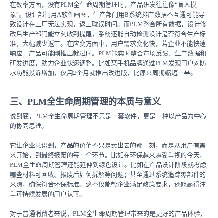
在效率方面，没有PLM全生命周期管理时，产品研发往往像“盲人摸
象”。设计部门用A软件画图，生产部门用B系统排产数据不互通可能导
致设计在工厂无法实现，返工耽误时间。而PLM整合所有数据，设计修
改后生产部门能立刻收到提醒，系统还能自动检测设计是否符合生产标
准，大幅减少返工。在应变方面中，用户需求变化快，若企业不能快速
响应，产品可能刚推出就过时。PLM能实时整合市场反馈、生产数据和
研发进度，助力企业快速调整。比如某手机品牌通过PLM发现用户对防
水功能投诉增加，仅用2个月就推出改进版，比原来周期缩短一半。
三、PLM全生命周期管理的本质与意义
说到底，PLM全生命周期管理不只是一套软件，更是一种以产品为中心
的协同思维。
它让企业意识到，产品的价值不只是卖出去的那一刻，而是从用户有需
求开始，到最终报废的每一个环节。比如在环保越来越受重视的今天，
PLM全生命周期管理还能延伸到绿色设计。比如在产品设计阶段就考虑
哪些材料可回收、报废后如何拆解等问题；甚至通过系统追踪零部件的
来源，确保符合环保标准。这不仅能帮企业满足政策要求，还能赢得注
重可持续发展的用户认可。
对于普通消费者来说，PLM全生命周期管理带来的是更好的产品体验，