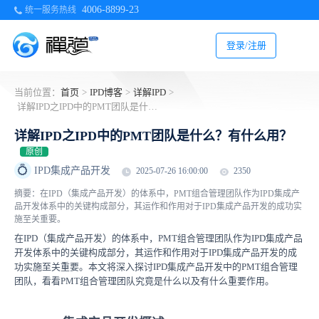
4006-8899-23
统一服务热线
登录/注册
当前位置：
首页
>
IPD博客
>
详解IPD
>
详解IPD之IPD中的PMT团队是什么？有什么用？
详解IPD之IPD中的PMT团队是什么？有什么用？
原创
💍
IPD集成产品开发
2025-07-26 16:00:00
2350
摘要：在IPD（集成产品开发）的体系中，PMT组合管理团队作为IPD集成产
品开发体系中的关键构成部分，其运作和作用对于IPD集成产品开发的成功实
施至关重要。
在IPD（集成产品开发）的体系中，PMT
组合管理团队
作为IPD集成产品
开发体系中的关键构成部分，其运作和作用对于IPD集成产品开发的成
功实施至关重要。本文将深入探讨IPD集成产品开发中的PMT
组合管理
团队
，看看PMT组合管理团队究竟是什么以及有什么重要作用。