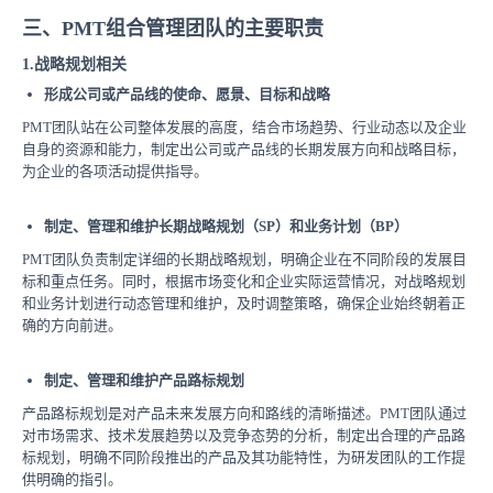
三、PMT组合管理团队的主要职责
1.战略规划相关
形成公司或产品线的使命、愿景、目标和战略
PMT团队站在公司整体发展的高度，结合市场趋势、行业动态以及企业
自身的资源和能力，制定出公司或产品线的长期发展方向和战略目标，
为企业的各项活动提供指导。
制定、管理和维护长期战略规划（SP）和业务计划（BP）
PMT团队负责制定详细的长期战略规划，明确企业在不同阶段的发展目
标和重点任务。同时，根据市场变化和企业实际运营情况，对战略规划
和业务计划进行动态管理和维护，及时调整策略，确保企业始终朝着正
确的方向前进。
制定、管理和维护产品路标规划
产品路标规划是对产品未来发展方向和路线的清晰描述。PMT团队通过
对市场需求、技术发展趋势以及竞争态势的分析，制定出合理的产品路
标规划，明确不同阶段推出的产品及其功能特性，为研发团队的工作提
供明确的指引。