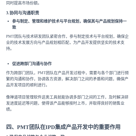
同时提高市场份额。
3.协同与沟通职责
参与制定、管理和维护技术与平台规划，确保其与产品规划保持一
致
PMT团队与技术研发团队紧密合作，参与制定技术与平台规划，确保企
业的技术发展方向与产品规划相匹配，为产品开发提供坚实的技术支
持。
促进跨部门沟通与协作
作为跨部门团队，PMT团队在产品开发过程中，需要与各个部门进行频
繁的沟通和协作，协调各方资源，解决部门之间的矛盾和问题，确保产
品开发项目的顺利进行。
像禅道项目管理软件这类工具就能协调多部门之间的工作，及时解决研
发进度延迟等问题，使得该产品能够按时上市，并取得良好的销售业
绩。
四、PMT团队在IPD集成产品开发中的重要作用