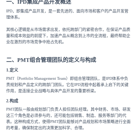
一、IPD集成产品开发概述
IPD，即集成产品开发，是一套先进的、面向市场和客户的产品开发管
理体系。
其核心逻辑是从市场需求出发，依托跨部门的紧密合作，在保证产品质
量和成本效益的前提下，加速产品从概念到上市的全流程，最终帮助企
业在激烈的市场竞争中抢占先机。
二、PMT组合管理团队的定义与构成
1.定义
PMT（Portfolio Management Team）即组合管理团队，是IPD体系中负
责规划和产品定义的跨部门团队。它在IPD流程中起着承上启下的关键
作用，是连接企业战略与具体产品开发的重要桥梁。
2.构成
PMT团队一般由规划部门负责人担任团队经理。其中财务、市场、研发
这三个角色是必须参与的，还可能包括销售、制造、服务等部门的代
表。这种构成方式，使得PMT团队能够对产品规划和市场策略进行全面
的考量，确保制定出的决策更加科学、合理。