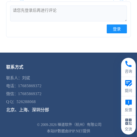
登录
联系方式
咨询
联系人：刘斌
电话：17685869372
提问
微信：17685869372
Q Q：526288068
北京、上海、深圳分部
反馈
© 2009-2026 禅道软件（杭州）有限公司
交流
本站IP数据由IPIP.NET提供