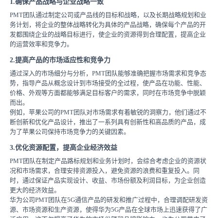
1.确保产品战略与企业战略一致
PMT团队通过制定公司或产品线的目标和战略，以及长期战略规划和业
务计划，将企业的整体战略转化为具体的产品战略，确保每个产品的开
发都围绕企业的战略目标进行，使企业的资源得到合理配置，提高企业
的运营效率和竞争力。
2.提高产品的市场适应性和竞争力
通过深入的市场细分与分析，PMT团队能够准确把握市场需求和竞争态
势，指导产品从概念设计到市场接受的全过程，使产品在功能、性能、
价格、外观等方面都能够满足目标客户的需求，同时在市场竞争中脱颖
而出。
例如，苹果公司的PMT团队对市场需求有着敏锐的洞察力，他们通过不
断创新和优化产品设计，推出了一系列具有创新性和高品质的产品，成
为了苹果公司保持市场竞争力的关键因素。
3.优化资源配置，提高企业经济效益
PMT团队在制定产品路标规划和业务计划时，会综合考虑企业的资源状
况和市场需求，合理安排资源投入，避免资源的浪费和重复投入。同
时，通过保证产品实现设计、收益、市场份额及利润目标，为企业创造
更大的经济效益。
华为公司PMT团队在5G通信产品的研发和推广过程中，合理调配研发资
源、市场资源和生产资源，使得华为5G产品在全球市场上迅速获得了广