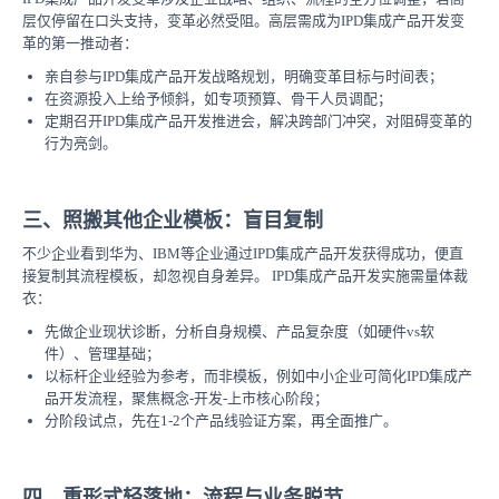
层仅停留在口头支持，变革必然受阻。高层需成为IPD集成产品开发变
革的第一推动者：
亲自参与IPD集成产品开发战略规划，明确变革目标与时间表；
在资源投入上给予倾斜，如专项预算、骨干人员调配；
定期召开IPD集成产品开发推进会，解决跨部门冲突，对阻碍变革的
行为亮剑。
三、照搬其他企业模板：盲目复制
不少企业看到华为、IBM等企业通过IPD集成产品开发获得成功，便直
接复制其流程模板，却忽视自身差异。 IPD集成产品开发实施需量体裁
衣：
先做企业现状诊断，分析自身规模、产品复杂度（如硬件vs软
件）、管理基础；
以标杆企业经验为参考，而非模板，例如中小企业可简化IPD集成产
品开发流程，聚焦概念-开发-上市核心阶段；
分阶段试点，先在1-2个产品线验证方案，再全面推广。
四、重形式轻落地：流程与业务脱节