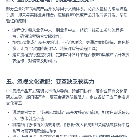
部分企业将IPD集成产品开发等同于文档体系，花费大量精力编写流程
手册，却未与实际业务结合。应遵循IPD集成产品开发同步开发、早期
验证的原则：
流程设计需从业务中来，到业务中去，组织一线员工参与流程评
审，确保流程贴合实际操作；
加强IPD集成产品开发培训，不仅讲理论，更通过案例演练、角色扮
演，让员工掌握阶段评审、决策评审等流程工具；
建立流程执行监控机制，定期审计各环节是否按IPD集成产品开发要
求运作，对偏差及时纠正。
五、忽视文化适配：变革缺乏软实力
IPD集成产品开发强调以市场为导向、跨部门协作，若企业原有文化是
研发主导、部门墙严重，变革会遭遇隐性阻力。企业各部门应同步推进
文化变革：
通过案例宣导，传递IPD集成产品开发核心价值观，如客户需求是起
点、协作创造价值；
将跨部门协作纳入绩效考核，例如研发人员的KPI关键绩效指标中包
含市场需求响应速度指标；
树立协作标杆，对在PDT产品开发团队中表现优秀的团队给予奖励，