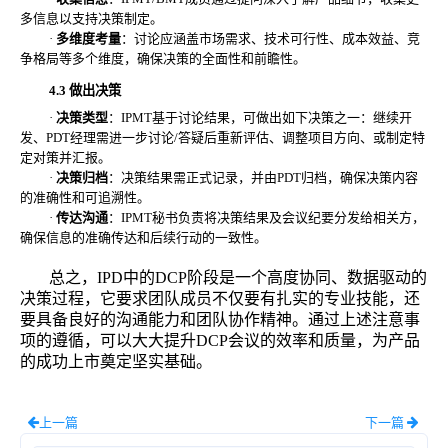
多信息以支持决策制定。
·
多维度考量
：讨论应涵盖市场需求、技术可行性、成本效益、竞
争格局等多个维度，确保决策的全面性和前瞻性。
4.3 做出决策
·
决策类型
：
IPMT基于讨论结果，可做出如下决策之一：继续开
发、PDT经理需进一步讨论/答疑后重新评估、调整项目方向、或制定特
定对策并汇报。
·
决策归档
：决策结果需正式记录，并由
PDT归档，确保决策内容
的准确性和可追溯性。
·
传达沟通
：
IPMT秘书负责将决策结果及会议纪要分发给相关方，
确保信息的准确传达和后续行动的一致性。
总之，
IPD中的DCP阶段是一个高度协同、数据驱动的
决策过程，它要求团队成员不仅要有扎实的专业技能，还
要具备良好的沟通能力和团队协作精神。通过上述注意事
项的遵循，可以大大提升DCP会议的效率和质量，为产品
的成功上市奠定坚实基础。
上一篇
下一篇