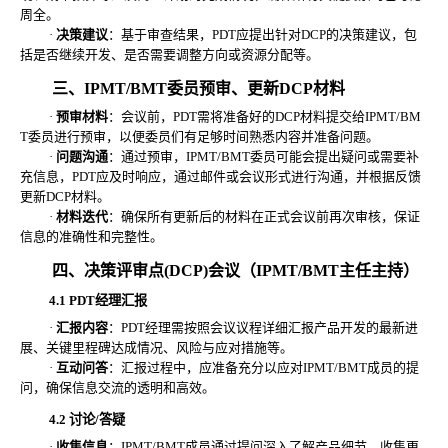
周全。
·
决策建议
：基于审查结果，
PDT应提出针对DCP的决策建议，包
括是否继续开发、是否需要调整方向或资源分配等。
三、
IPMT/BMT委员预审、更新DCP材料
·
预审材料
：会议前，
PDT需将准备好的DCP材料提交给IPMT/BM
T委员进行预审，以便委员们有足够时间熟悉内容并准备问题。
·
问题沟通
：通过预审，
IPMT/BMT委员可能会提出疑问或需要补
充信息，PDT应及时响应，通过邮件或会议形式进行沟通，并根据反馈
更新DCP材料。
·
材料迭代
：确保所有更新后的材料在正式会议前再次审核，保证
信息的准确性和完整性。
四、决策评审点
(DCP)会议（IPMT/BMT主任主持）
4.1 PDT经理汇报
·
汇报内容
：
PDT经理需按照会议议程详细汇报产品开发的最新进
展、关键里程碑达成情况、风险与应对措施等。
·
互动问答
：汇报过程中，应准备充分以应对
IPMT/BMT成员的提
问，确保信息交流的透明和高效。
4.2 讨论/答疑
·
收集信息
：
IPMT/BMT成员通过提问深入了解产品细节，收集更