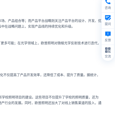
咨询
市场、产品组合等；而产品平台战略则关注产品平台的设计、开发、优
提问
集中在战略问题上，实现产品线的持续优化和升级。
反馈
了更多可能；在光学领域上，欧普照明对微棱光学反射技术进行迭代，
交流
优化不仅提高了产品开发效率，还降低了成本、提升了质量。据统计，
余所学校照明项目的建设。这些项目不仅提升了学校的照明质量，还为
地产行业的发展。同时，欧普照明还加大了对线上销售渠道的投入，通