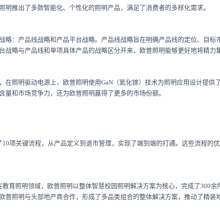
照明推出了多款智能化、个性化的照明产品，满足了消费者的多样化需求。
战略：产品线战略和产品平台战略。产品线战略旨在明确产品线的定位、目标
台战略与产品线和单项具体产品的战略区分开来，欧普照明能够更好地将精力
，在照明驱动电源上，欧普照明使用GaN（氮化镓）技术为照明应用设计提供
含量和市场竞争力，还为欧普照明赢得了更多的市场份额。
造了10项关键流程，从产品定义到退市管理，实现了端到端的打通。这些流程的
在教育照明领域，欧普照明以整体智慧校园照明解决方案为核心，完成了300
欧普照明与头部地产商合作，形成了多品类组合的整体解决方案，推动了精装