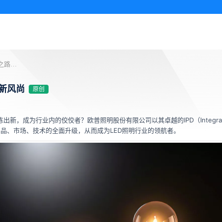
欧普照明：IPD实践照亮创新之路，引领LED照明新风尚
明新风尚
原创
为行业内的佼佼者？欧普照明股份有限公司以其卓越的IPD（Integrated P
产品、市场、技术的全面升级，从而成为LED照明行业的领航者。