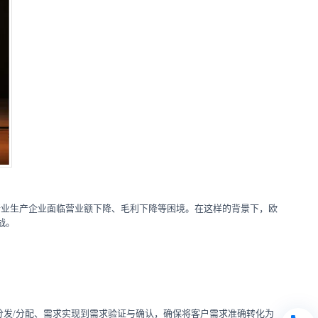
行业生产企业面临营业额下降、毛利下降等困境。在这样的背景下，欧
战。
发/分配、需求实现到需求验证与确认，确保将客户需求准确转化为