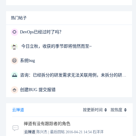
热门帖子
🌻
DevOps已经过时了吗？
今日立秋，收获的季节即将悄然而至~
😄
系统bug
🌅
咨询：已经拆分的研发需求无法关联用例，未拆分的研发需求可以关联用例
🍚
创建BUG 提交报错
云禅道
按更新时间
按热度
禅道有没有跟踪者的角色
|
云禅道
陈兴杰
最后回帖 2016-04-21 14:54
石洋洋