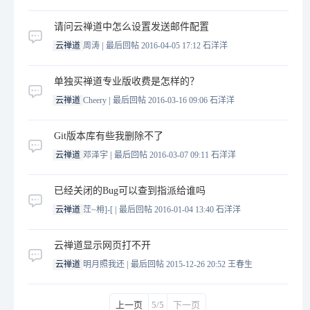
请问云禅道中怎么设置发送邮件配置
|
云禅道
周涛
最后回帖 2016-04-05 17:12
石洋洋
单独买禅道专业版收费是怎样的？
|
云禅道
Cheery
最后回帖 2016-03-16 09:06
石洋洋
Git版本库有些我删除不了
|
云禅道
邓泽宇
最后回帖 2016-03-07 09:11
石洋洋
已经关闭的Bug可以查到指派给谁吗
|
云禅道
茳~枏]-[
最后回帖 2016-01-04 13:40
石洋洋
云禅道显示网页打不开
|
云禅道
明月照我还
最后回帖 2015-12-26 20:52
王春生
上一页
5/5
下一页