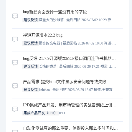
bug新建页面去掉一些没有用的字段
|
建议反馈
酒量大的沙滩裤
最后回帖 2026-07-02 10:29
禅道-王誉霖
禅道开源版本22.2 bug
|
建议反馈
勤奋的充电器
最后回帖 2026-07-02 10:00
禅道-王誉霖
bug反馈-21.7.9开源版本MCP接口调用连飞书机器人通知，BaseURL丢失
|
建议反馈
长情的香蕉
最后回帖 2026-06-29 17:21
禅道-王誉霖
产品需求-提交html文件显示安全问题导致失败
|
建议反馈
lizhihao
最后回帖 2026-06-29 13:07
禅道-王誉霖
IPD集成产品开发：用市场管理的实战告别纸上谈兵！
集成产品开发（IPD）
IPD
自动化测试真的那么重要，值得投入那么多时间和成本吗？