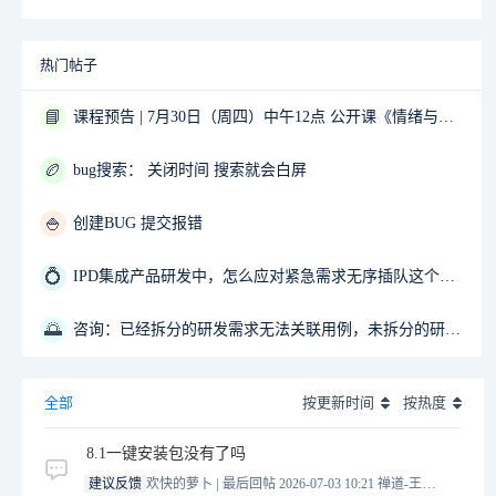
热门帖子
📘
课程预告 | 7月30日（周四）中午12点 公开课《情绪与压力管理》02-Sunny 主讲
🏉
bug搜索： 关闭时间 搜索就会白屏
🍚
创建BUG 提交报错
💍
IPD集成产品研发中，怎么应对紧急需求无序插队这个问题？
🌅
咨询：已经拆分的研发需求无法关联用例，未拆分的研发需求可以关联用例
全部
按更新时间
按热度
8.1一键安装包没有了吗
|
建议反馈
欢快的萝卜
最后回帖 2026-07-03 10:21
禅道-王誉霖