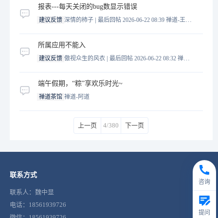
报表---每天关闭的bug数显示错误
|
建议反馈
深情的柿子
最后回帖 2026-06-22 08:39
禅道-王誉霖
所属应用不能入
|
建议反馈
傲视众生的风衣
最后回帖 2026-06-22 08:32
禅道-王誉霖
端午假期，“粽”享欢乐时光~
禅道茶馆
禅道-阿道
上一页
4/380
下一页
联系方式
咨询
联系人：魏中显
电话：18561939726
提问
微信：18561939726