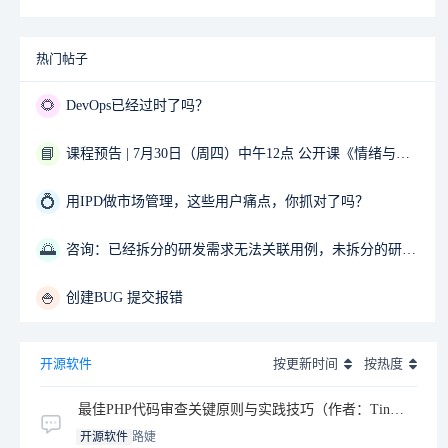
热门帖子
🌻
DevOps已经过时了吗？
📘
课程预告 | 7月30日（周四）中午12点 公开课《情绪与压力管理》02-Sunny 主讲
💍
用IPD做市场管理，这些用户痛点，你抓对了吗？
🌅
咨询：已经拆分的研发需求无法关联用例，未拆分的研发需求可以关联用例
🍚
创建BUG 提交报错
开源软件
按更新时间
按热度
最佳PHP代码审查关键原则与实践技巧（作者：Tinywan）
开源软件
路婕