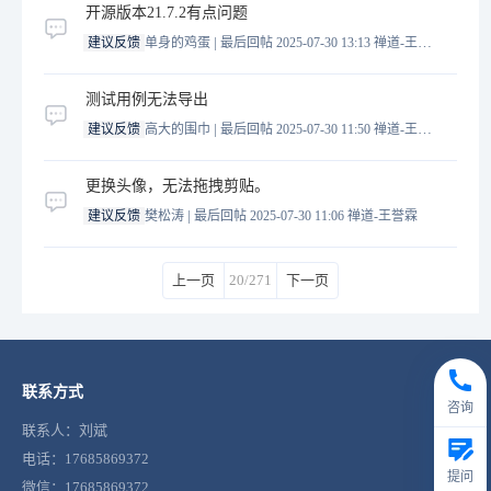
开源版本21.7.2有点问题
|
建议反馈
单身的鸡蛋
最后回帖 2025-07-30 13:13
禅道-王誉霖
测试用例无法导出
|
建议反馈
高大的围巾
最后回帖 2025-07-30 11:50
禅道-王誉霖
更换头像，无法拖拽剪贴。
|
建议反馈
樊松涛
最后回帖 2025-07-30 11:06
禅道-王誉霖
上一页
20/271
下一页
联系方式
咨询
联系人：刘斌
电话：17685869372
提问
微信：17685869372