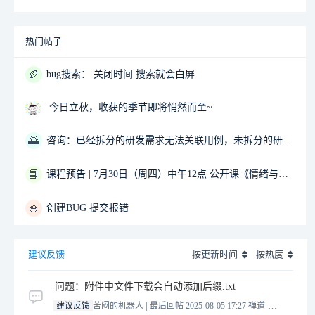
热门帖子
🏉
bug搜索： 关闭时间 搜索就会白屏
今日立秋，收获的季节即将悄然而至~
🌅
咨询：已经拆分的研发需求无法关联用例，未拆分的研发需求可以关联用例
📘
课程预告 | 7月30日（周四）中午12点 公开课《情绪与压力管理》02-Sunny 主讲
🍚
创建BUG 提交报错
建议反馈
按更新时间
按热度
问题：附件中文件下载会自动添加后缀.txt
|
建议反馈
苦闷的机器人
最后回帖 2025-08-05 17:27
禅道-王誉霖