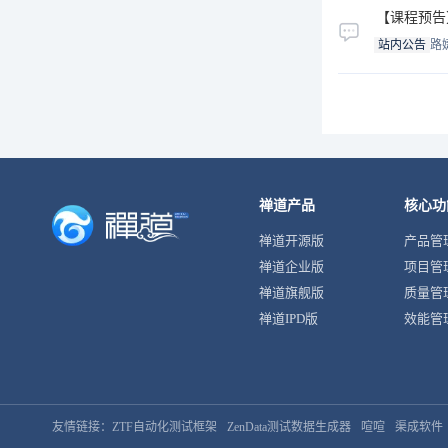
【课程预告
站内公告
路
禅道产品
核心功
禅道开源版
产品管
禅道企业版
项目管
禅道旗舰版
质量管
禅道IPD版
效能管
友情链接：
ZTF自动化测试框架
ZenData测试数据生成器
喧喧
渠成软件