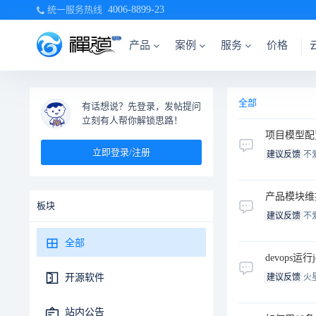
统一服务热线
4006-8899-23
产品
案例
服务
价格
全部
有话想说？先登录，发帖提问
立刻有人帮你解锁思路！
项目模型配
立即登录/注册
建议反馈
不
产品模块维
板块
建议反馈
不
全部
devops运
开源软件
建议反馈
火
站内公告