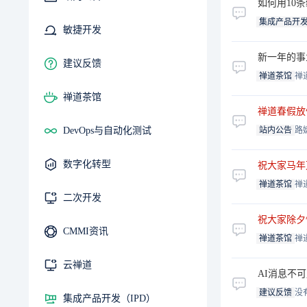
如何用10
集成产品开发
敏捷开发
新一年的事
建议反馈
禅道茶馆
禅
禅道茶馆
禅道春假放
DevOps与自动化测试
站内公告
路
数字化转型
祝大家马年
禅道茶馆
禅
二次开发
祝大家除夕
CMMI资讯
禅道茶馆
禅
云禅道
AI消息不
建议反馈
没
集成产品开发（IPD）