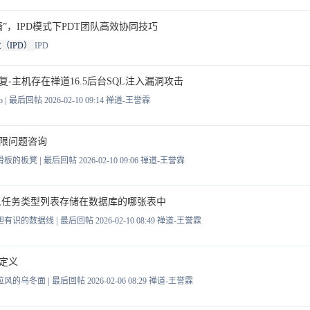
”，IPD模式下PDT团队高效协同技巧
（IPD）
IPD
复-主机存在禅道16.5后台SQL注入漏洞攻击
|
o
最后回帖 2026-02-10 09:14
禅道-王誉霖
限问题咨询
|
滑板的板凳
最后回帖 2026-02-10 09:06
禅道-王誉霖
自定义任务类型列表存储在数据库的哪张表中
|
胆有识的数据线
最后回帖 2026-02-10 08:49
禅道-王誉霖
定义
|
拉风的乌冬面
最后回帖 2026-02-06 08:29
禅道-王誉霖