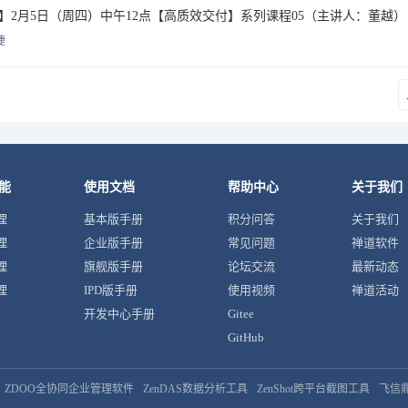
】2月5日（周四）中午12点【高质效交付】系列课程05（主讲人：董越）
婕
能
使用文档
帮助中心
关于我们
理
基本版手册
积分问答
关于我们
理
企业版手册
常见问题
禅道软件
理
旗舰版手册
论坛交流
最新动态
理
IPD版手册
使用视频
禅道活动
开发中心手册
Gitee
GitHub
ZDOO全协同企业管理软件
ZenDAS数据分析工具
ZenShot跨平台截图工具
飞信