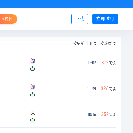
下载
立即试用
Jira替代
登录/注册
按更新时间
按热度
🐭
373
1
回帖
阅读
🎂
🐭
396
1
回帖
阅读
🎂
🐊
352
1
回帖
阅读
🎂