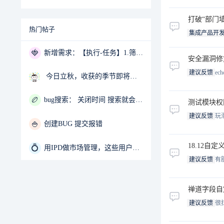
打破“部门墙
热门帖子
集成产品开发
🍓
新增需求：【执行-任务】1.筛选增加父任务状态筛选；2.父任务中的子任务1完成后，通知其他子任务的指派人
安全漏洞修
建议反馈
ech
今日立秋，收获的季节即将悄然而至~
🏉
bug搜索： 关闭时间 搜索就会白屏
测试模块权
建议反馈
玩
🍚
创建BUG 提交报错
18.12
💍
用IPD做市场管理，这些用户痛点，你抓对了吗？
建议反馈
有
禅道字段自
建议反馈
很