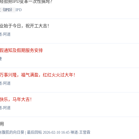
条经验把IPD变革一次性搞垮？
（IPD）
IPD
业始于今日，祝开工大吉！
道-阿道
假通知及假期服务安排
婕
万事兴隆，福气满盈，红红火火过大年！
道-阿道
快乐，马年大吉！
道-阿道
可用
|
有腹肌的向日葵
最后回帖 2026-02-10 16:45
禅道-王誉霖