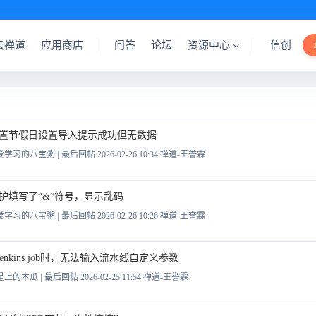
云禅道
应用商店
问答
论坛
资源中心
信创
置节假日设置导入提示成功但无数据
|
爱学习的八宝粥
最后回帖 2026-02-26 10:34
禅道-王誉霖
护填写了“&”符号，显示乱码
|
爱学习的八宝粥
最后回帖 2026-02-26 10:26
禅道-王誉霖
行jenkins job时，无法输入流水线自定义参数
|
星上的木瓜
最后回帖 2026-02-25 11:54
禅道-王誉霖