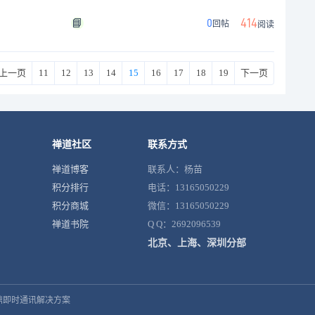
📘
414
0
回帖
阅读
上一页
11
12
13
14
15
16
17
18
19
下一页
禅道社区
联系方式
禅道博客
联系人：杨苗
积分排行
电话：13165050229
积分商城
微信：13165050229
禅道书院
Q Q：2692096539
北京、上海、深圳分部
鼎即时通讯解决方案