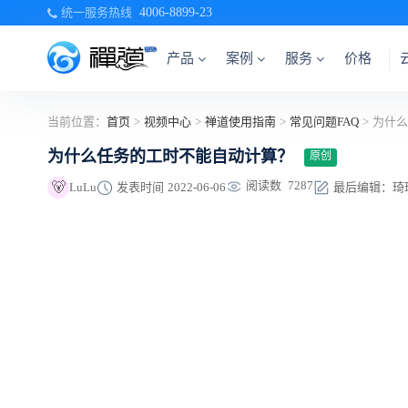
统一服务热线
4006-8899-23
产品
案例
服务
价格
当前位置：
首页
>
视频中心
>
禅道使用指南
>
常见问题FAQ
>
为什么
为什么任务的工时不能自动计算？
原创
阅读数
7287
🐻
LuLu
发表时间
2022-06-06
最后编辑：琦琦 于 