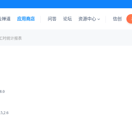
云禅道
应用商店
问答
论坛
资源中心
信创
任务工时统计报表
8.0
.5,2.6