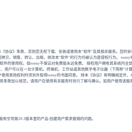
接受本《协议》条款，否则您无权下载、安装或使用本“软件”及其相关服务。您
任何拷贝、销售、转让、出租、修改本“软件”的行为均被认为是侵权行为。 ton
软件的使用权。但tonny不保证对免费版永远免费。 授权用户拥有其系统内
议，用户可以在一台计算机、终端机、工作站或其他数字电子仪器（下简称“计算机
户使用其他权利时须另外取得tonny的书面同意。 除本《协议》有明确规定外，
务条款加以规范，请用户在使用有关服务时另行了解与确认。如用户使用该服务，
ang文件前面有空导致20.3版本里的产品-创建用户需求报错的问题。