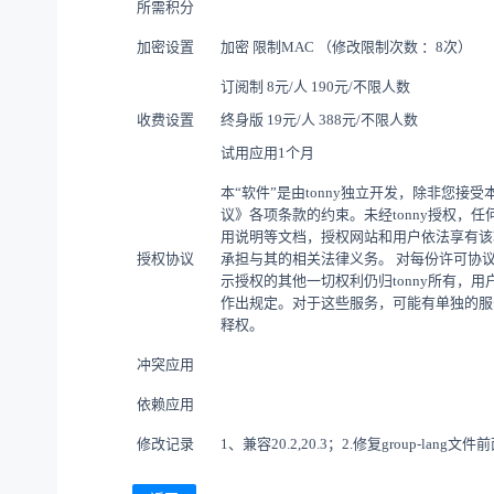
所需积分
加密设置
加密 限制MAC （修改限制次数 ：8次）
订阅制
8元/人 190元/不限人数
收费设置
终身版
19元/人 388元/不限人数
试用应用1个月
本“软件”是由tonny独立开发，除非您
议》各项条款的约束。未经tonny授权，
用说明等文档，授权网站和用户依法享有该
授权协议
承担与其的相关法律义务。 对每份许可协
示授权的其他一切权利仍归tonny所有，用
作出规定。对于这些服务，可能有单独的服
释权。
冲突应用
依赖应用
修改记录
1、兼容20.2,20.3；2.修复group-l