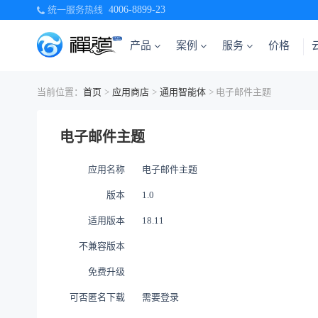
统一服务热线
4006-8899-23
产品
案例
服务
价格
当前位置：
首页
>
应用商店
>
通用智能体
> 电子邮件主题
电子邮件主题
应用名称
电子邮件主题
版本
1.0
适用版本
18.11
不兼容版本
免费升级
可否匿名下载
需要登录