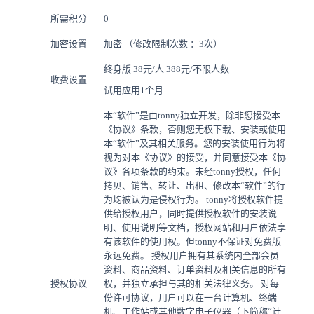
所需积分
0
加密设置
加密 （修改限制次数 ：3次）
终身版
38元/人 388元/不限人数
收费设置
试用应用1个月
本“软件”是由tonny独立开发，除非您接受本
《协议》条款，否则您无权下载、安装或使用
本“软件”及其相关服务。您的安装使用行为将
视为对本《协议》的接受，并同意接受本《协
议》各项条款的约束。未经tonny授权，任何
拷贝、销售、转让、出租、修改本“软件”的行
为均被认为是侵权行为。 tonny将授权软件提
供给授权用户，同时提供授权软件的安装说
明、使用说明等文档，授权网站和用户依法享
有该软件的使用权。但tonny不保证对免费版
永远免费。 授权用户拥有其系统内全部会员
资料、商品资料、订单资料及相关信息的所有
授权协议
权，并独立承担与其的相关法律义务。 对每
份许可协议，用户可以在一台计算机、终端
机、工作站或其他数字电子仪器（下简称“计