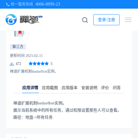
4006-8899-23
统一服务热线
当前位置：
首页
>
应用商店
>
禅道插件
>
统计相关
> 所有任务
登录/注册
所有任务 1.0
第三方
更新时间 2025-02-11
472
5
禅道扩展机制hndzeffort实例。
应用详情
应用截图
应用版本
安装说明
评价
问答
禅道扩展机制hndzeffort实例。
展示当前系统中的所有任务，通过权限设置那些人可以查看。
路径：地盘->所有任务