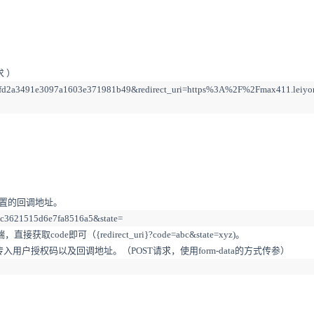
求 ）
d=e375fd2a3491e3097a1603e371981b49&redirect_uri=https%3A%2F%2Fmax411.leiy
置的回调地址。
42c3621515d6e7fa8516a5&state=
端，
直接获取
code
即可（
{redirect_uri}?code=abc&state=xyz)
。
传入用户授权码以及回调地址
。
（
POST
请求
，使用
form-data
的方式传参
）