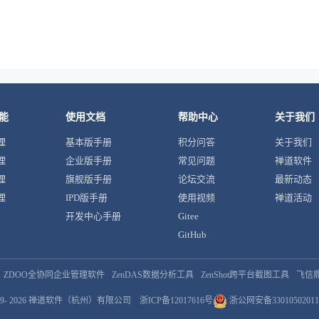
能
使用文档
帮助中心
关于我们
理
基本版手册
积分问答
关于我们
理
企业版手册
常见问题
禅道软件
理
旗舰版手册
论坛交流
最新动态
理
IPD版手册
使用视频
禅道活动
开发中心手册
Gitee
GitHub
ZDOO全协同企业管理软件
ZenDAS数据分析工具
ZenShot跨平台截图工具
飞信
9- 2026
禅道软件（杭州）有限公司
浙ICP备12017616号
浙公网安备33010502011