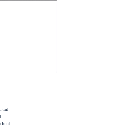
。
.html
l
o.html