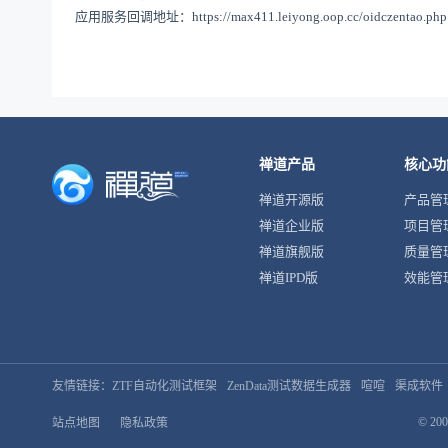
应用服务回调地址：
https://max411.leiyong.oop.cc/oidczentao.php
禅道产品
核心功
禅道开源版
产品管
禅道企业版
项目管
禅道旗舰版
质量管
禅道IPD版
效能管
友情链接：
ZTF自动化测试框架
ZenData测试数据生成器
喧喧
渠成软件
© 200
站点地图
隐私政策