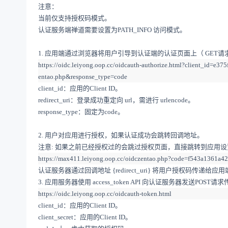
注意
：
当前仅支持授权码模式。
认证服务端禅道需要设置为
PATH_INFO
访问模式。
1.
应用
端
通过浏览器将用户引导到
认证端的
认证页面上（
GET
请
https://oidc.leiyong.oop.cc/oidcauth-authorize.html?client_i
entao.php&response_type=code
client_id
：应用的
Client ID
。
redirect_uri：
登录成功重定向
url
，需进行
urle
ncode。
response_type
：固定为
code
。
2.
用户对应用进行授权
，如果认证成功会跳转回调地址。
注意
:
如果之前已经授权过的
会
跳过授权页面
，直接跳转到应用设
https://max411.leiyong.oop.cc/oidczentao.php?code=f543a1361a
认证服务器通过回调地址
{redirect_uri}
将用户授权码传递给应用
3.
应用服务器使用
access_token API
向认证服务器发送
POST
请求
https://
oidc
.leiyong.oop.cc/oidcauth-token.html
client_id
：应用的
Client ID
。
client_secret
：应用的
Client ID
。