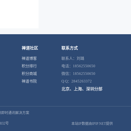
禅道社区
联系方式
禅道博客
联系人：刘璐
积分排行
电话：18562550650
积分商城
微信：18562550650
禅道书院
Q Q：2845263372
北京、上海、深圳分部
鼎即时通讯解决方案
832号
本站IP数据由IPIP.NET提供