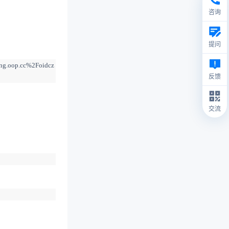
咨询
提问
ong.oop.cc%2Foidcz
反馈
交流