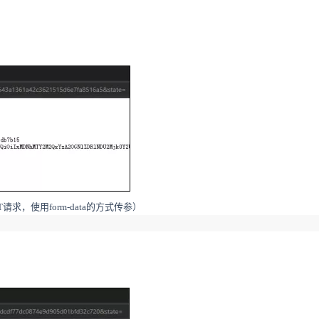
T
请求
，使用
form-data
的方式传参
）