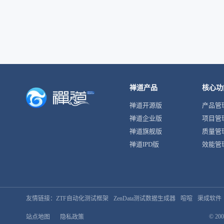
禅道产品
核心功
禅道开源版
产品管
禅道企业版
项目管
禅道旗舰版
质量管
禅道IPD版
效能管
友情链接：
ZTF自动化测试框架
ZenData测试数据生成器
喧喧
渠成软件
© 200
站点地图
隐私政策