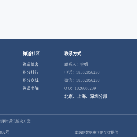
禅道社区
联系方式
禅道博客
联系人：金娟
积分排行
电话：18562856230
积分商城
微信：18562856230
禅道书院
Q Q：1826606239
北京、上海、深圳分部
鼎即时通讯解决方案
832号
本站IP数据由IPIP.NET提供