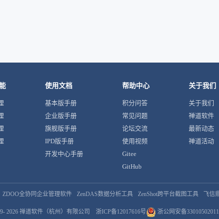
能
使用文档
帮助中心
关于我们
理
基本版手册
积分问答
关于我们
理
企业版手册
常见问题
禅道软件
理
旗舰版手册
论坛交流
最新动态
理
IPD版手册
使用视频
禅道活动
开发中心手册
Gitee
GitHub
ZDOO全协同企业管理软件
ZenDAS数据分析工具
ZenShot跨平台截图工具
飞信
9- 2026
禅道软件（杭州）有限公司
浙ICP备12017616号
浙公网安备33010502011