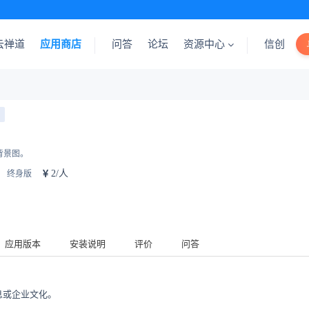
云禅道
应用商店
问答
论坛
资源中心
信创
背景图。
2/人
终身版
应用版本
安装说明
评价
问答
息或企业文化。