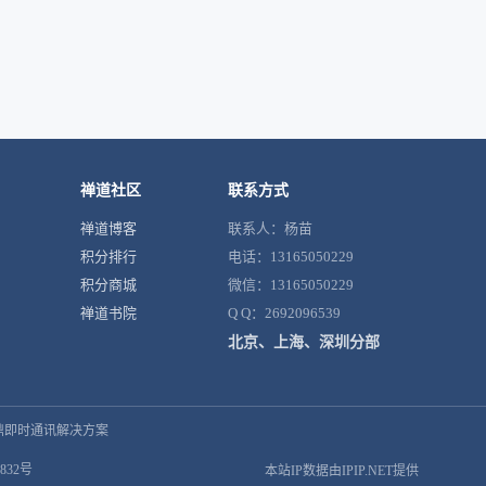
禅道社区
联系方式
禅道博客
联系人：杨苗
积分排行
电话：13165050229
积分商城
微信：13165050229
禅道书院
Q Q：2692096539
北京、上海、深圳分部
鼎即时通讯解决方案
832号
本站IP数据由IPIP.NET提供