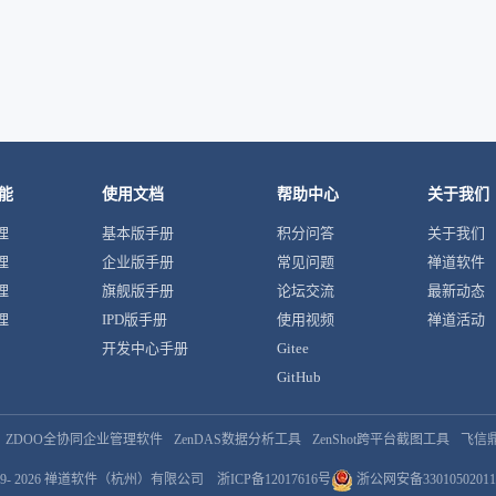
能
使用文档
帮助中心
关于我们
理
基本版手册
积分问答
关于我们
理
企业版手册
常见问题
禅道软件
理
旗舰版手册
论坛交流
最新动态
理
IPD版手册
使用视频
禅道活动
开发中心手册
Gitee
GitHub
ZDOO全协同企业管理软件
ZenDAS数据分析工具
ZenShot跨平台截图工具
飞信
9- 2026
禅道软件（杭州）有限公司
浙ICP备12017616号
浙公网安备33010502011