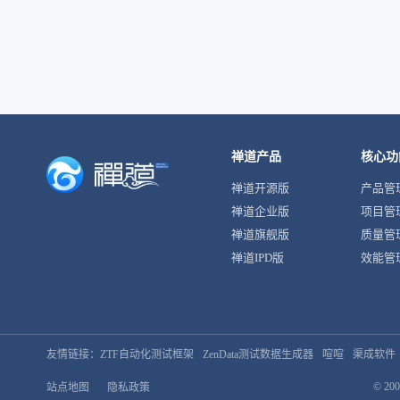
禅道产品
核心功
禅道开源版
产品管
禅道企业版
项目管
禅道旗舰版
质量管
禅道IPD版
效能管
友情链接：
ZTF自动化测试框架
ZenData测试数据生成器
喧喧
渠成软件
© 200
站点地图
隐私政策