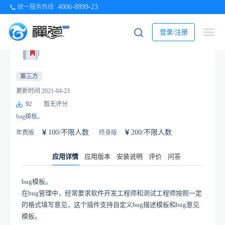
4006-8899-23
统一服务热线
当前位置：
首页
>
应用商店
>
禅道插件
>
测试相关
> bug模板
登录/注册
bug模板 1.0
第三方
更新时间 2021-04-23
92
暂无评分
bug模板。
100/不限人数
200/不限人数
年费版
终身版
应用详情
应用版本
安装说明
评价
问答
bug模板。
在
bug管理中，经常要求软件开发工程师和测试工程师按照一定
的格式填写意见，这个插件支持自定义bug描述模板和bug意见
模板。