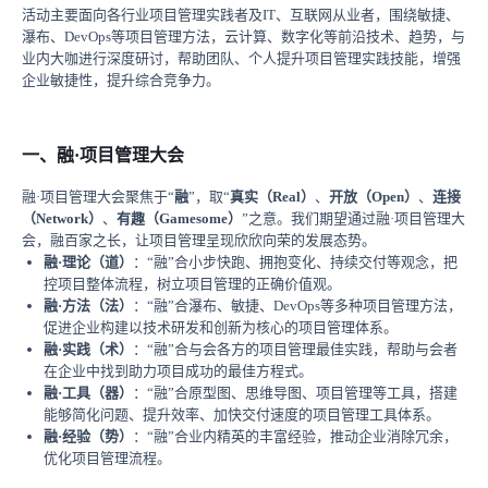
活动主要面向各行业项目管理实践者及IT、互联网从业者，围绕敏捷、
瀑布、DevOps等项目管理方法，云计算、数字化等前沿技术、趋势，与
业内大咖进行深度研讨，帮助团队、个人提升项目管理实践技能，增强
企业敏捷性，提升综合竞争力。
一、融·项目管理大会
融·项目管理大会聚焦于“
融
”，取“
真实（Real）
、
开放（Open）
、
连接
（Network）
、
有趣（Gamesome）
”之意。我们期望通过融·项目管理大
会，融百家之长，让项目管理呈现欣欣向荣的发展态势。
融·理论
（道）
：“融”合小步快跑、拥抱变化、持续交付等观念，把
控项目整体流程，树立项目管理的正确价值观。
融·方法
（法）
：“融”合瀑布、敏捷、DevOps等多种项目管理方法，
促进企业构建以技术研发和创新为核心的项目管理体系。
融·实践
（术）
：“融”合与会各方的项目管理最佳实践，帮助与会者
在企业中找到助力项目成功的最佳方程式。
融·工具
（器）
：“融”合原型图、思维导图、项目管理等工具，搭建
能够简化问题、提升效率、加快交付速度的项目管理工具体系。
融·经验
（势）
：“融”合业内精英的丰富经验，推动企业消除冗余，
优化项目管理流程。