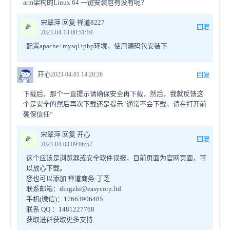
arm架构的Linux 64 一键安装包有没有呢？
宋翠萍 回复 禅道8227
🌽
回复
2023-04-13 08:51:10
配置apache+mysql+php环境，使用源码包安装下
开心
2023-04-01 14:28:26
回复
下载后，那个一直提示请确保安全再下载，然后，我就反馈这
个是安全的然后再次下载还是提示“通常不会下载，请在打开前
确保信任”
宋翠萍 回复 开心
🌽
回复
2023-04-03 09:06:57
这个应该是浏览器或安全软件误报，目前页面为官网页面，可
以放心下载。
您也可以添加 禅道商务-丁芝
联系邮箱：dingzhi@easycorp.ltd
手机(微信)：17663906485
联系 QQ ：1481227768
获取进群获取更多支持