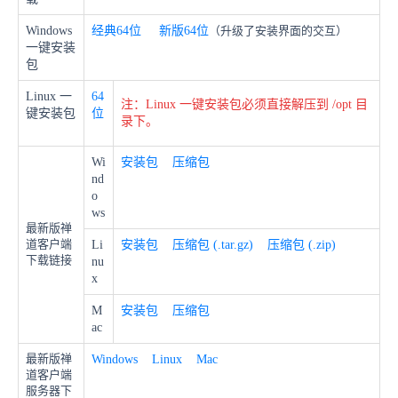
Windows
经典64位
新版
64位
（升级了安装界面的交互）
一键安装
包
Linux 一
64
注：Linux 一键安装包必须直接解压到 /opt 目
键安装包
位
录下。
Wi
安装包
压缩包
nd
o
ws
最新版禅
道客户端
Li
安装包
压缩包 (.tar.gz)
压缩包 (.zip)
下载链接
nu
x
M
安装包
压缩包
ac
最新版禅
Windows
Linux
Mac
道客户端
服务器下