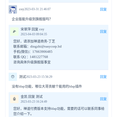
coy
2023-03-31 21:46:07
回复
企业版能升级到旗舰版吗？
宋翠萍 回复 coy
🌽
回复
2023-04-03 09:04:35
您好，请添加禅道商务-丁芝
联系邮箱：dingzhi@easycorp.ltd
手机(微信)：17663906485
联系 QQ ：1481227768
咨询具体升级旗舰版事宜
😯
测试
回复
2023-03-23 15:56:29
没有ldap功能，哪位大哥贡献个能用的ldap插件
金凯 回复 测试
🤖
回复
2023-03-23 16:24:49
您好，禅道付费版本支持ldap功能，需要的话可以联系同事给
您介绍一下。