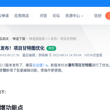
云禅道
应用商店
问答
论坛
资源中心
信创
品相关
>
禅道下载
>
禅道旗舰版 3.5 发布！项目甘特图优化
5 发布！项目甘特图优化
原创
03 09:21:50
最后编辑：李晓琳 于 2022-08-31 14:59:04
10559次查看
.5版本发布了, 兼容
企业版7.4
。新版本针对
瀑布项目甘特图
进行了优化
计划
新增了批量编辑功能，使操作更便捷。
！
如下：
增功能点