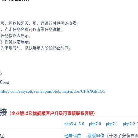
选项，可以按照天、周、月进行甘特图的查看。
示，点击任务名称可以查看任务详情。
和任务指派人展示。
态和任务状态展示。
期为不填写时，默认展示为阶段起止时间。
能。
bug
/github.com/easysoft/zentaopms/blob/master/doc/CHANGELOG
接
（企业版以及旗舰版客户升级可直接联系客服）
php5.4_5.6
php7.0
php7.1
php7.2_
装包
经典
64位
新版
64位
（升级了安装界