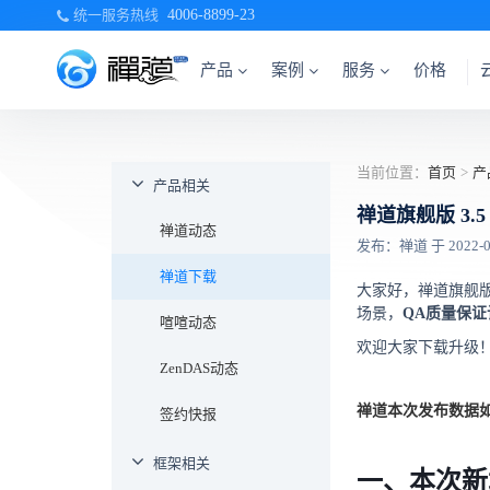
统一服务热线
4006-8899-23
产品
案例
服务
价格
当前位置：
首页
>
产
产品相关
禅道旗舰版 3.
禅道动态
发布：禅道 于 2022-08-
禅道下载
大家好，禅道旗舰版3
场景，
QA质量保证
喧喧动态
欢迎大家下载升级
ZenDAS动态
禅道本次发布数据
签约快报
框架相关
一、本次新