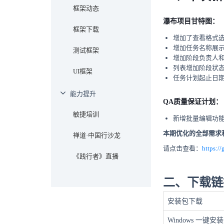
框架动态
瀑布项目甘特图：
框架下载
增加了查看格式
增加任务名称展
测试框架
增加阶段负责人
列表增加阶段状
UI框架
任务计划起止日
能力提升
QA质量保证计划：
敏捷培训
新增批量编辑功
本期优化的全部需求和
禅道·中国行沙龙
请点击查看：
https:/
《践行者》直播
二、下载链
安装包下载
Windows 一键安