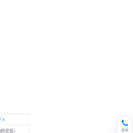
7.4
咨询
面的交互）