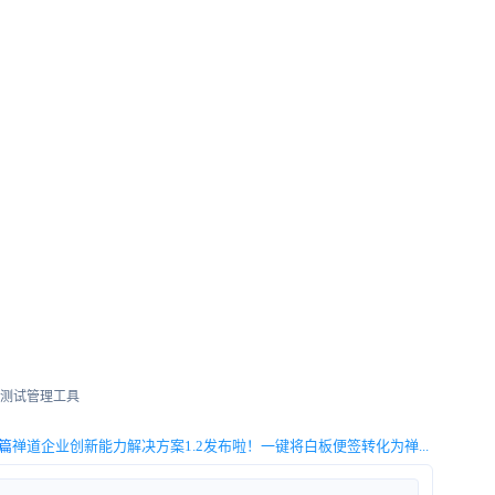
的测试管理工具
篇
禅道企业创新能力解决方案1.2发布啦！一键将白板便签转化为禅...