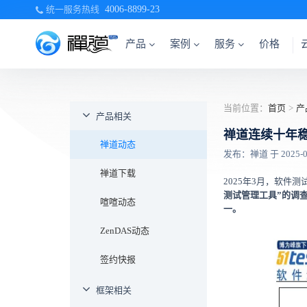
统一服务热线
4006-8899-23
产品
案例
服务
价格
当前位置：
首页
>
产
产品相关
禅道连续十年
禅道动态
发布：禅道 于 2025-04-
禅道下载
2025年3月，软件测
测试管理工具”的调
喧喧动态
一。
ZenDAS动态
签约快报
框架相关