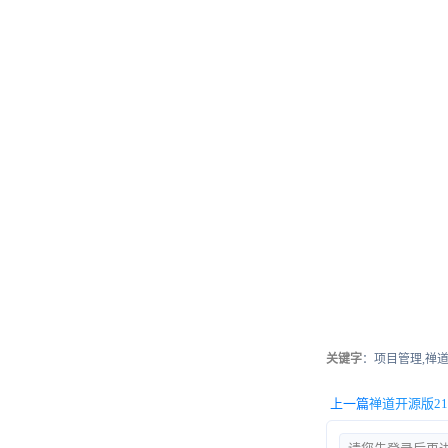
关键字
：项目管理,禅道
上一篇
禅道开源版21.