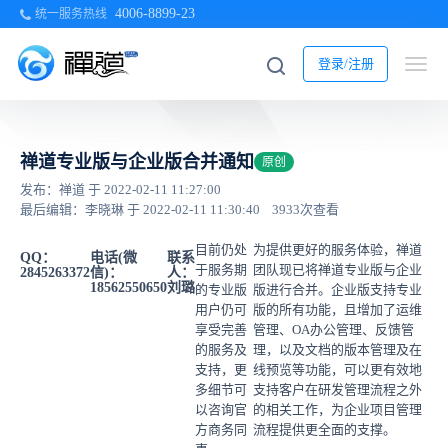
4006-8899-23
统一服务热线
登录/注册
禅道专业版与企业版合并通知
原创
发布：禅道 于 2022-02-11 11:27:00
最后编辑：李晓琳 于 2022-02-11 11:30:40
3933次查看
目前仍处
为提供更好的服务体验，禅道
QQ：
电话(微
联系
于服务期
团队现已将禅道专业版与企业
2845263372
信)：
人：
18562550650
刘璐
的专业版
版进行合并。企业版支持专业
用户仍可
版的所有功能，且增加了运维
享受完善
管理、OA办公管理、反馈管
的服务及
理，以及文档的版本管理及在
支持，更
线预览等功能，可以更有效地
多细节可
支持客户在研发管理流程之外
以咨询官
的相关工作，为企业项目管理
方商务同
流程提供更全面的支撑。