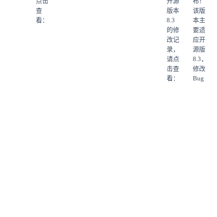
点击
开源
布！
查
版本
该版
看：
8.3
本主
的修
要适
改记
应开
录，
源版
请点
8.3，
击查
修改
看：
Bug