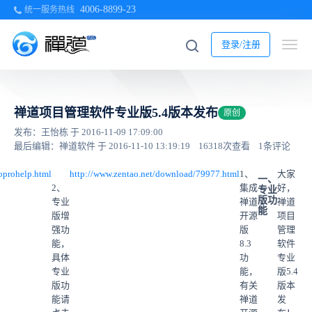
4006-8899-23
统一服务热线
登录/注册
禅道项目管理软件专业版5.4版本发布
原创
发布：王怡栋 于 2016-11-09 17:09:00
最后编辑：禅道软件 于 2016-11-10 13:19:19
16318次查看
1条评论
oprohelp.html
http://www.zentao.net/download/79977.html
1、
大家
一、
2、
集成
好，
专业
版功
专业
禅道
禅道
能
版增
开源
项目
强功
版
管理
能，
8.3
软件
具体
功
专业
专业
能，
版5.4
版功
有关
版本
能请
禅道
发