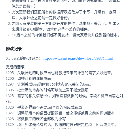
桌面提醒工具不再内置在安装包中，改用插件方式提供。（杀毒软
件总是误报！）
此次更新我们还把所有的数据库表名改为了小写，升级有一定风
险，大家升级之前请一定做好备份。
之前大家安装的第三方朋友开发的插件，基本都不兼容了。如果大
家想升级到6.0版本，请禁用这些不兼容的插件。
5.0版本之前的禅道我们都不再支持，请大家尽快升级到新的版本。
修改记录：
6.0.beta1的修改记录：
http://www.zentao.net/download/79871.html
完成的需求
1295 关联计划的时候应当也能够把未来的计划的需求关联进来。
1296 调整计划的详情页面
1297 计划关联bug的时候只列状态是未关闭的bug。
1305 批量添加待办的时候可以加上暂不指定选项
1325 需求的相关信息tab，如果没有数据的时候，字段名称应当靠左对
齐。
1326 禅道的界面不需要zui里面的响应式布局
1327 调整新版本的桌面提醒逻辑，使之能够兼容之前的禅道版本
1328 将数据库的表名全部改为小写
1329 项目如果是私有的话，抄送的时候只限定在项目团队成员中。