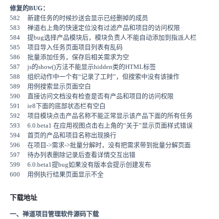
修复的BUG：
582 新建任务的时候抄送会显示已经删掉的成员
583 禅道右上角的快速定位没有过滤产品和项目的访问权限
584 提bug选择产品模块后，模块负责人不能自动添加到指派人栏
585 项目导入任务页面项目列表有乱码
586 批量添加任务，保存后相关需求为空
587 js的show()方法不能显示hidden类的HTML标签
588 组织动作中一个有“记录了工时”，但搜索中没有该操作
589 用例搜索显示页面空白
590 直接访问文档没有检查是否有产品和项目的访问权限
591 ie8下面的底部状态栏有空白
592 项目模块点击产品名称不能正常显示该产品下面的所有任务
593 6.0.beta1 在应用视图点击右上角的“关于”显示页面样式错误
594 首页的产品和项目名称出现换行
596 在项目->需求->批量分解时，没有把需求带到批量分解页面
597 待办列表删除记录后查看详情交互出错
599 6.0.beta1提bug如果没有版本会提示创建发布
600 用例执行结果页面显示不全
下载地址
一、禅道项目管理软件源码下载