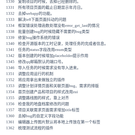
1330 复制项目的时候，去掉已经删除的。
1331 所有项目页面的截止日期显示年月日。
1332 去掉webapp的功能。
1333 解决ie8下面页面抖动的问题
1334 框架错误处理函数处理没有error_get_last的情况
1338 批量创建bug的时候隐藏不需要的bug类型
1339 修复bug操作系统的错误
1340 检查开源版本的工时记录，处理任务的完成者信息。
1341 任务的status字段改用enum类型
1342 版本创建的时候增加placeholder提示作用
1345 修改qq邮箱默认的端口号。
1346 导入任务的时候需求没有导入进来。
1351 调整应用运行的机制
1352 将应用拿出来做独立的插件
1353 调整计划详情页面和关联页面bug、需求的排版
1354 首页创建产品和项目的样式改用zui
1355 调整路线图的样式，靠上对齐
1356 检查我的地盘档案修改的问题
1357 项目关联需求页面需求增加title标签
1360 去掉bug的自定义字段功能
1361 编辑器上传图片默认将本地上传放在第一个标签
1362 梳理测试流程的插件