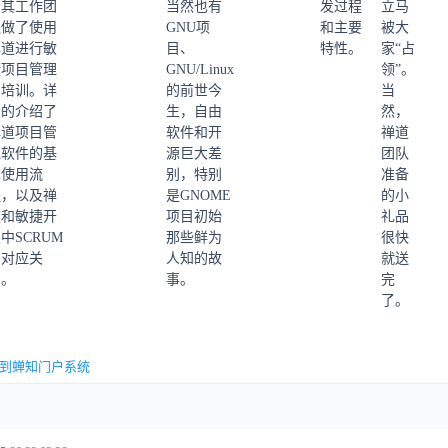
给其工作团
当然也有
发过程
立马
队做了
使用
GNU项
和主要
被大
禅道进行敏
目、
特性。
家“占
捷项目管理
GNU/Linux
领”。
的培训。详
的前世今
当
细的介绍了
生，自由
然，
禅道项目管
软件和开
禅道
理软件的基
源巨大差
团队
本使用流
别，特别
准备
程，以及禅
是GNOME
的小
道和敏捷开
项目初始
礼品
中SCRUM
那些鲜为
很快
的对应关
人知的故
就送
系。
事。
完
了。
到蝉知门户系统