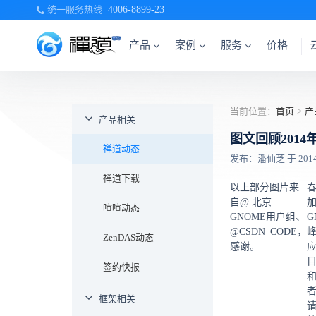
统一服务热线
4006-8899-23
产品
案例
服务
价格
当前位置：
首页
>
产
产品相关
图文回顾2014年
禅道动态
发布：潘仙芝 于 2014-0
禅道下载
以上部分图片来
自@
北京
加
喧喧动态
GNOME用户组、
G
@CSDN_CODE，
ZenDAS动态
感谢。
应
签约快报
框架相关