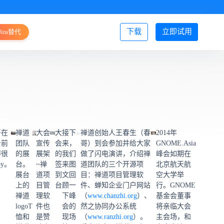
下载
立即试用
Jira替代
登录/注册
哥在
禅道
大会
大
接下
禅道创始人王春生（春
2014年
台前
团队
宣传
会
来，
哥）到会参加并给大家
GNOME.Asia
得很
的展
展架
的
我们
做了闪电演讲，介绍禅
峰会如期在
py。
台。
~禅
签
来图
道团队的三个开源项
北京航天航
展台
道项
到
文回
目：禅道项目管理软
空大学举
上的
目管
台
顾一
件、蝉知企业门户网站
行。GNOME
禅道
理软
下峰
（
www.chanzhi.org
）
、
基金会董事
logoT
件也
会的
然之协同办公系统
将亲临大会
恤和
是赞
现场
（
www.ranzhi.org
）。
主会场，和