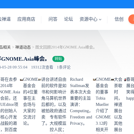
云禅道
应用商店
问答
论坛
资源中心
信创
品相关
>
禅道动态
>
图文回顾2014年GNOME.Asia峰会。
GNOME.Asia峰会。
转贴
5-28 09:55:04
19312次查看
1条评论
春哥在去参
GNOME
讲台
讲述自由
Richard
GNOME
大会
春
2014年
基金会
前的
软件是如
Stallman发
基金会
茶歇
展
NOME.Asia
的4位董
书和
何影响计
表本次大会
的董事
时
笑
峰会前，还
事在主
角马
算机世界
重要的主旨
Tobia
间，
hap
UEditor项
会场与
后都
的，以及
演讲：
Mueller
禅道
目的创始人
大家的
被拍
政府通过
Computing，
介绍了
展台
和核心开发
交流讨
卖
专有软件
Freedom and
GNOME
以及
者战毅的邀
论。
了。
大规模监
Privacy。
3.12的
其他
请，到百度
控人民；
相关开
展台