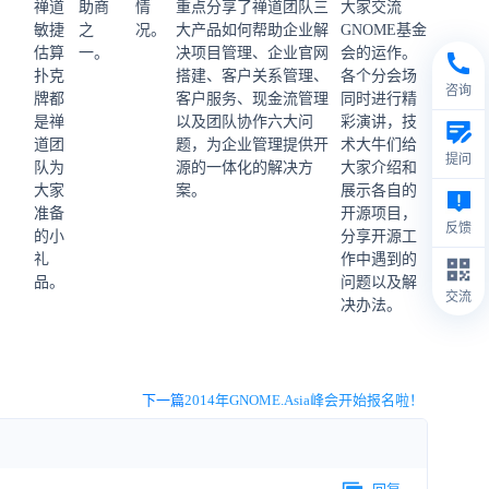
禅道
助商
情
重点分享了禅道团队三
大家交流
敏捷
之
况。
大产品
如何
帮助企业
解
GNOME基金
估算
一。
决
项目管理、企业官网
会的运作。
扑克
搭建、客户关系管理、
各个分会场
咨询
牌都
客户服务、现金流管理
同时进行精
是禅
以及团队协作六大问
彩演讲，技
道团
题，为企业管理提供开
术大牛们给
提问
队为
源的一体化的解决方
大家介绍和
大家
案。
展示各自的
准备
开源项目，
反馈
的小
分享开源工
礼
作中遇到的
品。
问题以及解
交流
决办法。
下一篇
2014年GNOME.Asia峰会开始报名啦！